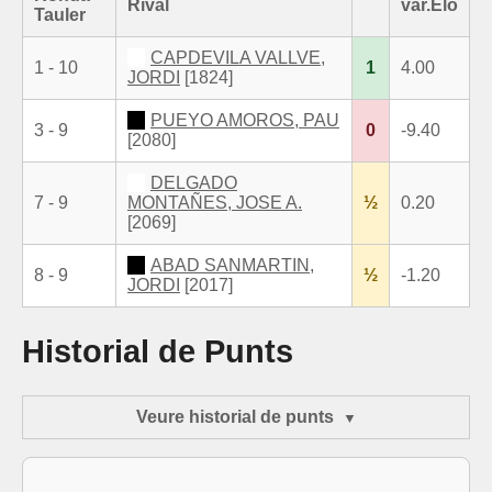
Rival
var.Elo
Tauler
CAPDEVILA VALLVE,
1 - 10
1
4.00
JORDI
[1824]
PUEYO AMOROS, PAU
3 - 9
0
-9.40
[2080]
DELGADO
7 - 9
MONTAÑES, JOSE A.
½
0.20
[2069]
ABAD SANMARTIN,
8 - 9
½
-1.20
JORDI
[2017]
Historial de Punts
Veure historial de punts