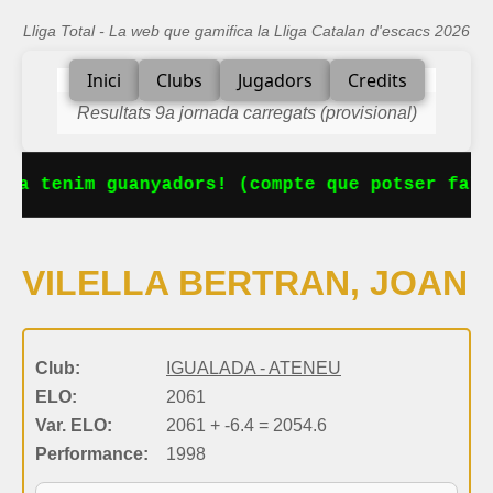
Lliga Total - La web que gamifica la Lliga Catalan d'escacs 2026
Inici
Clubs
Jugadors
Credits
Resultats 9a jornada carregats (provisional)
 Ja tenim guanyadors! (compte que potser falt
VILELLA BERTRAN, JOAN
Club:
IGUALADA - ATENEU
ELO:
2061
Var. ELO:
2061 + -6.4 = 2054.6
Performance:
1998