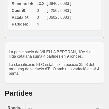
10.2
[ 3946 / 6083 ]
Standard ♚:
Coet 🚀:
0
[ 4250 / 6083 ]
Patata 🥔:
0
[ 3602 / 6083 ]
Partides:
4
La participació de VILELLA BERTRAN, JOAN a la
lliga catalana suma 4 partides en 9 rondes.
La classificació ELO estableix la posició 3558 del
rànquing de variació d'ELO amb una variació de -6.4
punts.
Partides
Ronda-