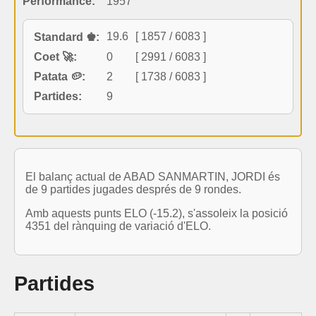
Performance:
1957
19.6
[ 1857 / 6083 ]
Standard ♚:
Coet 🚀:
0
[ 2991 / 6083 ]
Patata 🥔:
2
[ 1738 / 6083 ]
Partides:
9
El balanç actual de ABAD SANMARTIN, JORDI és
de 9 partides jugades després de 9 rondes.
Amb aquests punts ELO (-15.2), s'assoleix la posició
4351 del rànquing de variació d'ELO.
Partides