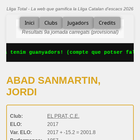
Lliga Total - La web que gamifica la Lliga Catalan d'escacs 2026
Inici
Clubs
Jugadors
Credits
Resultats 9a jornada carregats (provisional)
Ja tenim guanyadors! (compte que potser falta
ABAD SANMARTIN,
JORDI
Club:
EL PRAT, C.E.
ELO:
2017
Var. ELO:
2017 + -15.2 = 2001.8