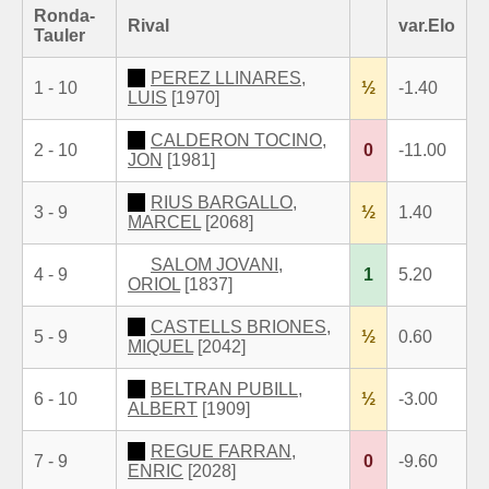
Ronda-
Rival
var.Elo
Tauler
PEREZ LLINARES,
1 - 10
½
-1.40
LUIS
[1970]
CALDERON TOCINO,
2 - 10
0
-11.00
JON
[1981]
RIUS BARGALLO,
3 - 9
½
1.40
MARCEL
[2068]
SALOM JOVANI,
4 - 9
1
5.20
ORIOL
[1837]
CASTELLS BRIONES,
5 - 9
½
0.60
MIQUEL
[2042]
BELTRAN PUBILL,
6 - 10
½
-3.00
ALBERT
[1909]
REGUE FARRAN,
7 - 9
0
-9.60
ENRIC
[2028]