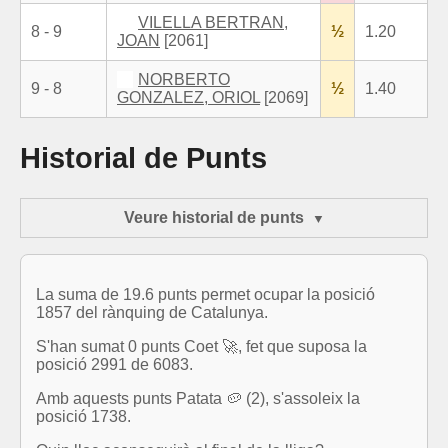
VILELLA BERTRAN,
8 - 9
½
1.20
JOAN
[2061]
NORBERTO
9 - 8
½
1.40
GONZALEZ, ORIOL
[2069]
Historial de Punts
Veure historial de punts
La suma de 19.6 punts permet ocupar la posició
1857 del rànquing de Catalunya.
S'han sumat 0 punts Coet 🚀, fet que suposa la
posició 2991 de 6083.
Amb aquests punts Patata 🥔 (2), s'assoleix la
posició 1738.