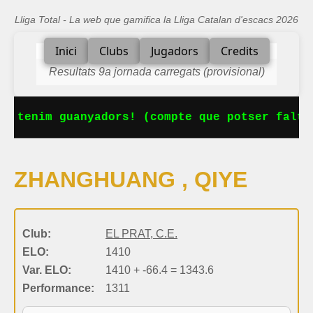
Lliga Total - La web que gamifica la Lliga Catalan d'escacs 2026
Inici
Clubs
Jugadors
Credits
Resultats 9a jornada carregats (provisional)
a tenim guanyadors! (compte que potser falta
ZHANGHUANG , QIYE
Club:
EL PRAT, C.E.
ELO:
1410
Var. ELO:
1410 + -66.4 = 1343.6
Performance:
1311