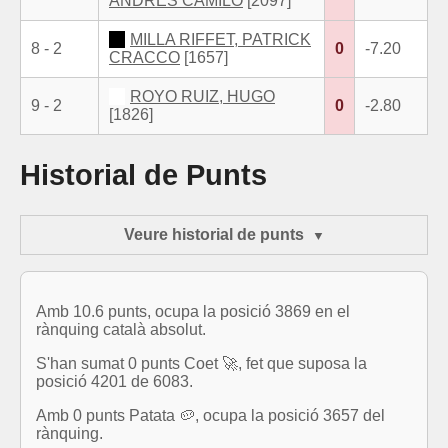
ANDRES CAMILO
[2097]
MILLA RIFFET, PATRICK
8 - 2
0
-7.20
CRACCO
[1657]
ROYO RUIZ, HUGO
9 - 2
0
-2.80
[1826]
Historial de Punts
Veure historial de punts
Amb 10.6 punts, ocupa la posició 3869 en el
rànquing català absolut.
S'han sumat 0 punts Coet 🚀, fet que suposa la
posició 4201 de 6083.
Amb 0 punts Patata 🥔, ocupa la posició 3657 del
rànquing.