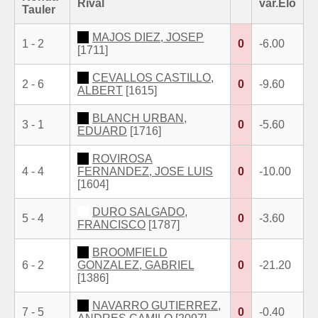
Rival
var.Elo
Tauler
MAJOS DIEZ, JOSEP
1 - 2
0
-6.00
[1711]
CEVALLOS CASTILLO,
2 - 6
0
-9.60
ALBERT
[1615]
BLANCH URBAN,
3 - 1
0
-5.60
EDUARD
[1716]
ROVIROSA
4 - 4
FERNANDEZ, JOSE LUIS
0
-10.00
[1604]
DURO SALGADO,
5 - 4
0
-3.60
FRANCISCO
[1787]
BROOMFIELD
6 - 2
GONZALEZ, GABRIEL
0
-21.20
[1386]
NAVARRO GUTIERREZ,
7 - 5
0
-0.40