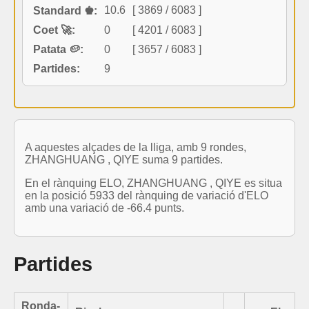
10.6
[ 3869 / 6083 ]
Standard ♚:
Coet 🚀:
0
[ 4201 / 6083 ]
Patata 🥔:
0
[ 3657 / 6083 ]
Partides:
9
A aquestes alçades de la lliga, amb 9 rondes,
ZHANGHUANG , QIYE suma 9 partides.
En el rànquing ELO, ZHANGHUANG , QIYE es situa
en la posició 5933 del rànquing de variació d'ELO
amb una variació de -66.4 punts.
Partides
Ronda-