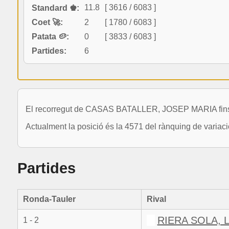
11.8
[ 3616 / 6083 ]
Standard ♚:
Coet 🚀:
2
[ 1780 / 6083 ]
Patata 🥔:
0
[ 3833 / 6083 ]
Partides:
6
El recorregut de CASAS BATALLER, JOSEP MARIA fins ar
Actualment la posició és la 4571 del rànquing de varia
Partides
Ronda-Tauler
Rival
RIERA SOLA, 
1 - 2