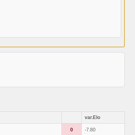
var.Elo
0
-7.80