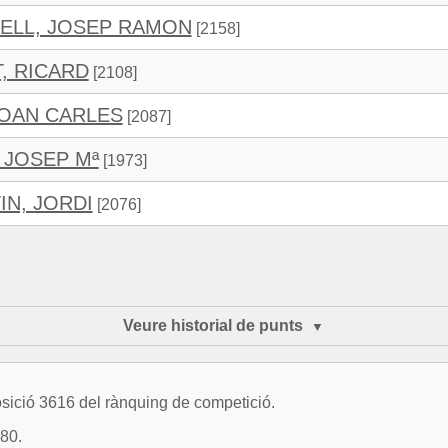
ELL, JOSEP RAMON
[2158]
, RICARD
[2108]
JOAN CARLES
[2087]
 JOSEP Mª
[1973]
IN, JORDI
[2076]
Veure historial de punts
osició 3616 del rànquing de competició.
780.