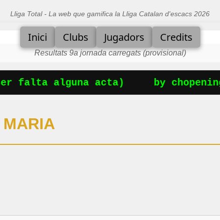
Lliga Total - La web que gamifica la Lliga Catalan d'escacs 2026
Inici
Clubs
Jugadors
Credits
Resultats 9a jornada carregats (provisional)
r falta alguna acta)
by chopening
 MARIA