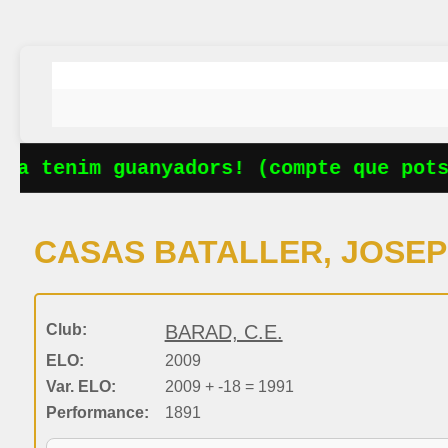
a tenim guanyadors! (compte que potse
CASAS BATALLER, JOSEP
Club:
BARAD, C.E.
ELO:
2009
Var. ELO:
2009 + -18 = 1991
Performance:
1891