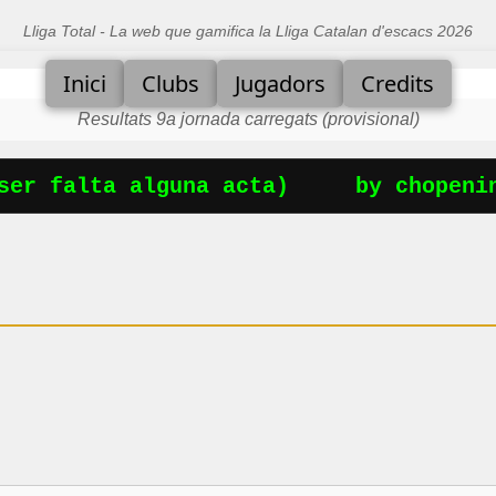
Lliga Total - La web que gamifica la Lliga Catalan d'escacs 2026
Inici
Clubs
Jugadors
Credits
Resultats 9a jornada carregats (provisional)
er falta alguna acta)
by chopening