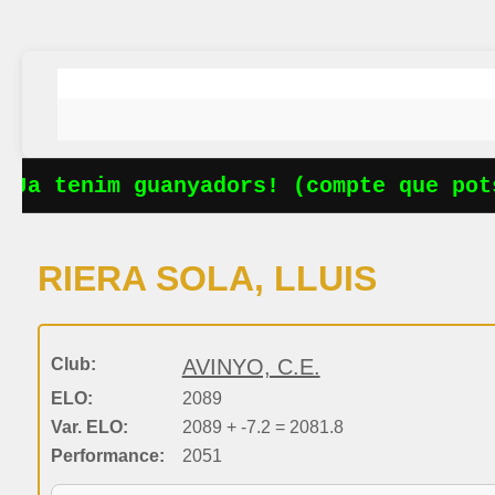
Ja tenim guanyadors! (compte que pots
RIERA SOLA, LLUIS
Club:
AVINYO, C.E.
ELO:
2089
Var. ELO:
2089 + -7.2 = 2081.8
Performance:
2051