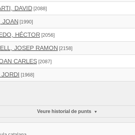
RTI, DAVID
[2088]
, JOAN
[1990]
EDO, HÉCTOR
[2056]
ELL, JOSEP RAMON
[2158]
JOAN CARLES
[2087]
 JORDI
[1968]
Veure historial de punts
ula catalana.