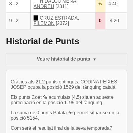
HIDALGO MENA,
8 - 2
½
4.40
ANDREU
[2311]
CRUZ ESTRADA,
9 - 2
0
-4.20
FILEMON
[2372]
Historial de Punts
Veure historial de punts
Gràcies als 21.2 punts obtinguts, CODINA FEIXES,
JOSEP ocupa la posició 1529 del rànquing català.
Els punts Coet 🚀 acumulats (4.5) situen aquesta
participació en la posició 1199 del rànquing.
La suma de 0 punts Patata 🥔 permet situar-se en la
posició 5154.
Com serà el resultat final de la seva temporada?