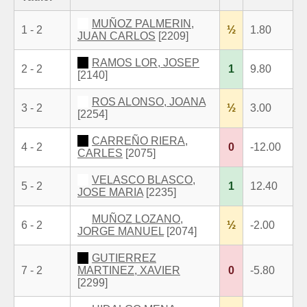
MUÑOZ PALMERIN,
1 - 2
½
1.80
JUAN CARLOS
[2209]
RAMOS LOR, JOSEP
2 - 2
1
9.80
[2140]
ROS ALONSO, JOANA
3 - 2
½
3.00
[2254]
CARREÑO RIERA,
4 - 2
0
-12.00
CARLES
[2075]
VELASCO BLASCO,
5 - 2
1
12.40
JOSE MARIA
[2235]
MUÑOZ LOZANO,
6 - 2
½
-2.00
JORGE MANUEL
[2074]
GUTIERREZ
7 - 2
MARTINEZ, XAVIER
0
-5.80
[2299]