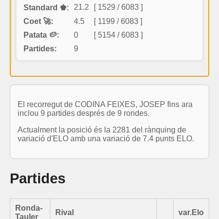
21.2
[ 1529 / 6083 ]
Standard ♚:
Coet 🚀:
4.5
[ 1199 / 6083 ]
Patata 🥔:
0
[ 5154 / 6083 ]
Partides:
9
El recorregut de CODINA FEIXES, JOSEP fins ara
inclou 9 partides després de 9 rondes.
Actualment la posició és la 2281 del rànquing de
variació d'ELO amb una variació de 7.4 punts ELO.
Partides
Ronda-
Rival
var.Elo
Tauler