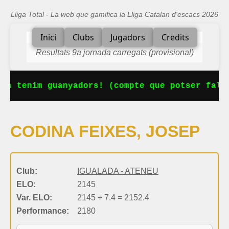
Lliga Total - La web que gamifica la Lliga Catalan d'escacs 2026
Inici
Clubs
Jugadors
Credits
Resultats 9a jornada carregats (provisional)
Ja tenim guanyadors! (compte que potser falta
CODINA FEIXES, JOSEP
Club:
IGUALADA - ATENEU
ELO:
2145
Var. ELO:
2145 + 7.4 = 2152.4
Performance:
2180