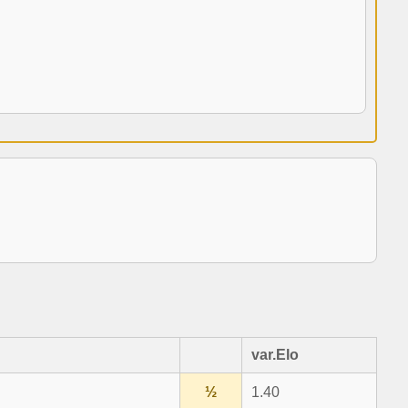
var.Elo
½
1.40