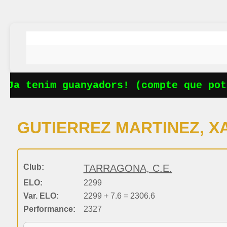
 Ja tenim guanyadors! (compte que pots
GUTIERREZ MARTINEZ, X
Club:
TARRAGONA, C.E.
ELO:
2299
Var. ELO:
2299 + 7.6 = 2306.6
Performance:
2327