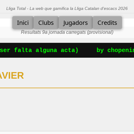
Lliga Total - La web que gamifica la Lliga Catalan d'escacs 2026
Inici
Clubs
Jugadors
Credits
Resultats 9a jornada carregats (provisional)
er falta alguna acta)
by chopenin
AVIER