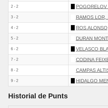
POGORELOV 
2 - 2
RAMOS LOR,
3 - 2
ROS ALONSO
4 - 2
DURAN MONT
5 - 2
VELASCO BLA
6 - 2
CODINA FEIX
7 - 2
CAMPAS ALTI
8 - 2
HIDALGO ME
9 - 2
Historial de Punts