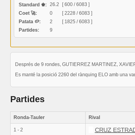
26.2
[ 600 / 6083 ]
Standard ♚:
Coet 🚀:
0
[ 2228 / 6083 ]
Patata 🥔:
2
[ 1825 / 6083 ]
Partides:
9
Després de 9 rondes, GUTIERREZ MARTINEZ, XAVIER ha di
Es manté la posició 2260 del rànquing ELO amb una vari
Partides
Ronda-Tauler
Rival
CRUZ ESTRAD
1 - 2