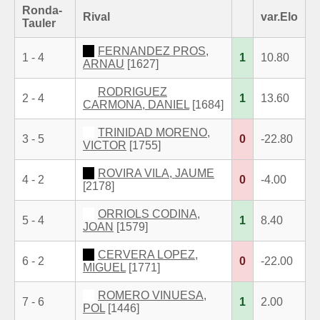
Ronda-
Rival
var.Elo
Tauler
FERNANDEZ PROS,
1 - 4
1
10.80
ARNAU
[1627]
RODRIGUEZ
2 - 4
1
13.60
CARMONA, DANIEL
[1684]
TRINIDAD MORENO,
3 - 5
0
-22.80
VICTOR
[1755]
ROVIRA VILA, JAUME
4 - 2
0
-4.00
[2178]
ORRIOLS CODINA,
5 - 4
1
8.40
JOAN
[1579]
CERVERA LOPEZ,
6 - 2
0
-22.00
MIGUEL
[1771]
ROMERO VINUESA,
7 - 6
1
2.00
POL
[1446]