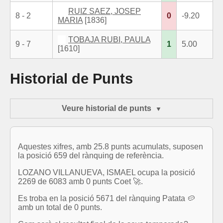
RUIZ SAEZ, JOSEP
8 - 2
0
-9.20
MARIA
[1836]
TOBAJA RUBI, PAULA
9 - 7
1
5.00
[1610]
Historial de Punts
Veure historial de punts
Aquestes xifres, amb 25.8 punts acumulats, suposen
la posició 659 del rànquing de referència.
LOZANO VILLANUEVA, ISMAEL ocupa la posició
2269 de 6083 amb 0 punts Coet 🚀.
Es troba en la posició 5671 del rànquing Patata 🥔
amb un total de 0 punts.