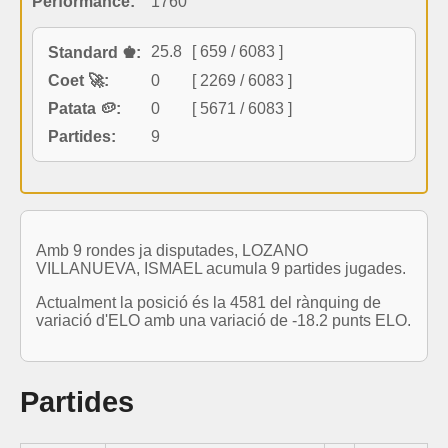
Performance:
1760
25.8
[ 659 / 6083 ]
Standard ♚:
Coet 🚀:
0
[ 2269 / 6083 ]
Patata 🥔:
0
[ 5671 / 6083 ]
Partides:
9
Amb 9 rondes ja disputades, LOZANO
VILLANUEVA, ISMAEL acumula 9 partides jugades.
Actualment la posició és la 4581 del rànquing de
variació d'ELO amb una variació de -18.2 punts ELO.
Partides