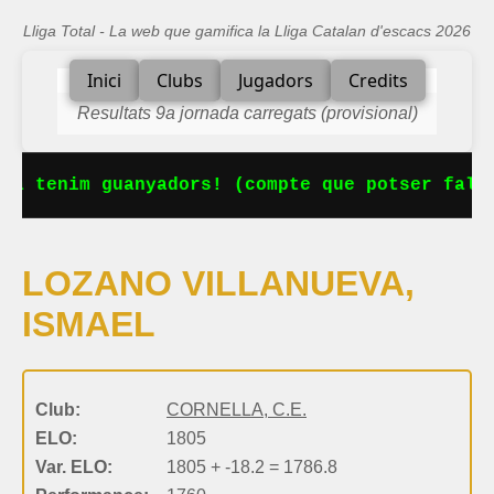
Lliga Total - La web que gamifica la Lliga Catalan d'escacs 2026
Inici
Clubs
Jugadors
Credits
Resultats 9a jornada carregats (provisional)
Ja tenim guanyadors! (compte que potser falta
LOZANO VILLANUEVA,
ISMAEL
Club:
CORNELLA, C.E.
ELO:
1805
Var. ELO:
1805 + -18.2 = 1786.8