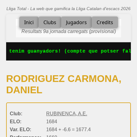
Lliga Total - La web que gamifica la Lliga Catalan d'escacs 2026
Inici
Clubs
Jugadors
Credits
Resultats 9a jornada carregats (provisional)
Ja tenim guanyadors! (compte que potser falta
RODRIGUEZ CARMONA,
DANIEL
Club:
RUBINENCA, A.E.
ELO:
1684
Var. ELO:
1684 + -6.6 = 1677.4