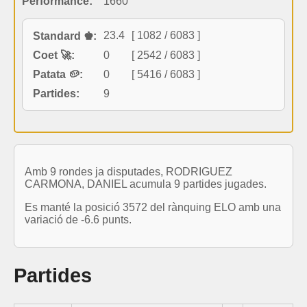
Performance:
1660
23.4
[ 1082 / 6083 ]
Standard ♚:
Coet 🚀:
0
[ 2542 / 6083 ]
Patata 🥔:
0
[ 5416 / 6083 ]
Partides:
9
Amb 9 rondes ja disputades, RODRIGUEZ
CARMONA, DANIEL acumula 9 partides jugades.
Es manté la posició 3572 del rànquing ELO amb una
variació de -6.6 punts.
Partides