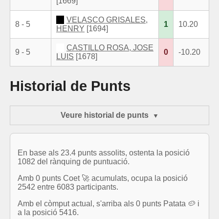
[1669]
VELASCO GRISALES,
8 - 5
1
10.20
HENRY
[1694]
CASTILLO ROSA, JOSE
9 - 5
0
-10.20
LUIS
[1678]
Historial de Punts
Veure historial de punts
En base als 23.4 punts assolits, ostenta la posició
1082 del rànquing de puntuació.
Amb 0 punts Coet 🚀 acumulats, ocupa la posició
2542 entre 6083 participants.
Amb el còmput actual, s'arriba als 0 punts Patata 🥔 i
a la posició 5416.