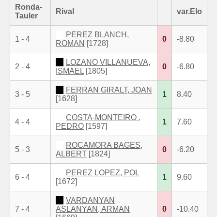
Ronda-
Rival
var.Elo
Tauler
PEREZ BLANCH,
1 - 4
0
-8.80
ROMAN
[1728]
LOZANO VILLANUEVA,
2 - 4
0
-6.80
ISMAEL
[1805]
FERRAN GIRALT, JOAN
3 - 5
1
8.40
[1628]
COSTA-MONTEIRO ,
4 - 4
1
7.60
PEDRO
[1597]
ROCAMORA BAGES,
5 - 3
0
-6.20
ALBERT
[1824]
PEREZ LOPEZ, POL
6 - 4
1
9.60
[1672]
VARDANYAN
7 - 4
ASLANYAN, ARMAN
0
-10.40