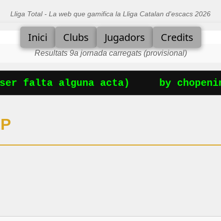
Lliga Total - La web que gamifica la Lliga Catalan d'escacs 2026
Inici
Clubs
Jugadors
Credits
Resultats 9a jornada carregats (provisional)
er falta alguna acta)
by chopenin
EP