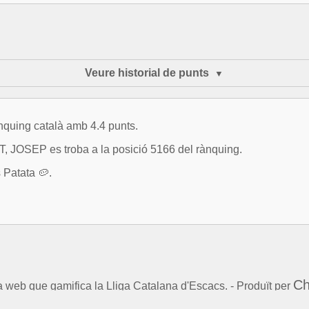
Veure historial de punts
ànquing català amb 4.4 punts.
OSEP es troba a la posició 5166 del rànquing.
 Patata 🥔.
Ch
la web que gamifica la Lliga Catalana d'Escacs. - Produït per