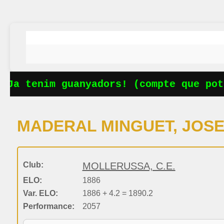
 Ja tenim guanyadors! (compte que pots
MADERAL MINGUET, JOS
Club:
MOLLERUSSA, C.E.
ELO:
1886
Var. ELO:
1886 + 4.2 = 1890.2
Performance:
2057