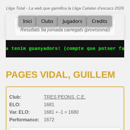
Lliga Total - La web que gamifica la Lliga Catalan d'escacs 2026
Inici
Clubs
Jugadors
Credits
Resultats 9a jornada carregats (provisional)
 Ja tenim guanyadors! (compte que potser falt
PAGES VIDAL, GUILLEM
Club:
TRES PEONS, C.E.
ELO:
1681
Var. ELO:
1681 + -1 = 1680
Performance:
1672