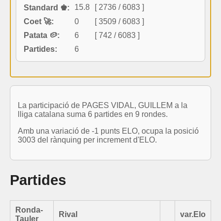
15.8
[ 2736 / 6083 ]
Standard ♚:
Coet 🚀:
0
[ 3509 / 6083 ]
Patata 🥔:
6
[ 742 / 6083 ]
Partides:
6
La participació de PAGES VIDAL, GUILLEM a la
lliga catalana suma 6 partides en 9 rondes.
Amb una variació de -1 punts ELO, ocupa la posició
3003 del rànquing per increment d'ELO.
Partides
Ronda-
Rival
var.Elo
Tauler