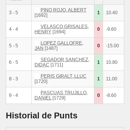
PINO ROJO, ALBERT
3 - 5
1
10.40
[1692]
VELASCO GRISALES,
4 - 4
0
-9.60
HENRY
[1694]
LOPEZ GALLOFRE,
5 - 5
0
-15.00
JAN
[1487]
SEGADOR SANCHEZ,
6 - 5
1
10.80
DIDAC
[1711]
PERIS GIRALT, LLUC
8 - 3
1
11.00
[1720]
PASCUAS TRUJILLO,
9 - 4
0
-8.60
DANIEL
[1729]
Historial de Punts