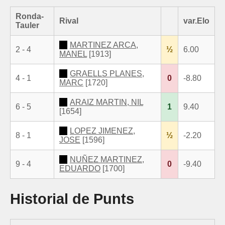
Ronda-
Rival
var.Elo
Tauler
MARTINEZ ARCA,
2 - 4
½
6.00
MANEL
[1913]
GRAELLS PLANES,
4 - 1
0
-8.80
MARC
[1720]
ARAIZ MARTIN, NIL
6 - 5
1
9.40
[1654]
LOPEZ JIMENEZ,
8 - 1
½
-2.20
JOSE
[1596]
NUÑEZ MARTINEZ,
9 - 4
0
-9.40
EDUARDO
[1700]
Historial de Punts