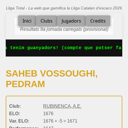
Lliga Total - La web que gamifica la Lliga Catalan d'escacs 2026
Inici
Clubs
Jugadors
Credits
Resultats 9a jornada carregats (provisional)
Ja tenim guanyadors! (compte que potser falt
SAHEB VOSSOUGHI,
PEDRAM
Club:
RUBINENCA, A.E.
ELO:
1676
Var. ELO:
1676 + -5 = 1671