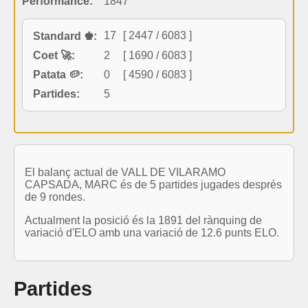
Performance:
1847
17
[ 2447 / 6083 ]
Standard ♚:
Coet 🚀:
2
[ 1690 / 6083 ]
Patata 🥔:
0
[ 4590 / 6083 ]
Partides:
5
El balanç actual de VALL DE VILARAMO
CAPSADA, MARC és de 5 partides jugades després
de 9 rondes.
Actualment la posició és la 1891 del rànquing de
variació d'ELO amb una variació de 12.6 punts ELO.
Partides