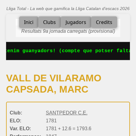
Lliga Total - La web que gamifica la Lliga Catalan d'escacs 2026
Inici
Clubs
Jugadors
Credits
Resultats 9a jornada carregats (provisional)
 tenim guanyadors! (compte que potser falta 
VALL DE VILARAMO
CAPSADA, MARC
Club:
SANTPEDOR C.E.
ELO:
1781
Var. ELO:
1781 + 12.6 = 1793.6