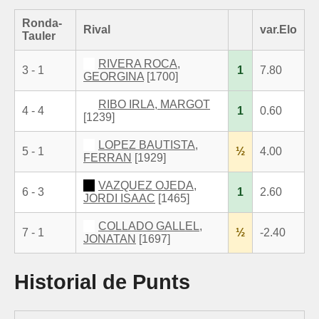
Ronda-
Rival
var.Elo
Tauler
RIVERA ROCA,
3 - 1
1
7.80
GEORGINA
[1700]
RIBO IRLA, MARGOT
4 - 4
1
0.60
[1239]
LOPEZ BAUTISTA,
5 - 1
½
4.00
FERRAN
[1929]
VAZQUEZ OJEDA,
6 - 3
1
2.60
JORDI ISAAC
[1465]
COLLADO GALLEL,
7 - 1
½
-2.40
JONATAN
[1697]
Historial de Punts